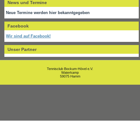
News und Termine
Neue Termine werden hier bekanntgegeben
Facebook
Wir sind auf Facebook!
Unser Partner
Tennisclub Bockum-Hövel e.V.
Waterkamp
59075 Hamm
Um unsere Webseite für Sie optimal zu gestalten und fortlaufend
verbessern zu können, verwenden wir Cookies. Durch die weitere
Nutzung der Webseite stimmen Sie der Verwendung von Cookies zu.