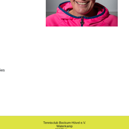
ies
Tennisclub Bockum-Hövel e.V.
Waterkamp