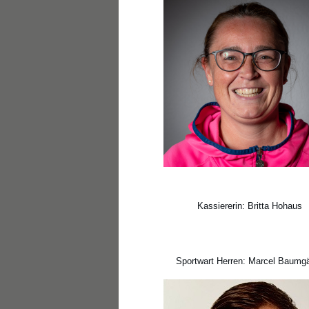
Kassiererin: Britta Hohaus
Sportwart Herren: Marcel Baumgä