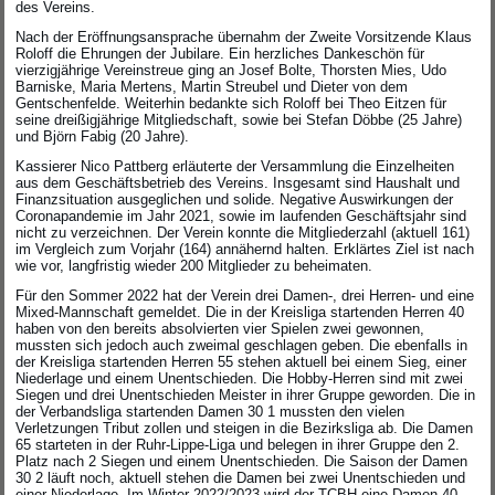
des Vereins.
Nach der Eröffnungsansprache übernahm der Zweite Vorsitzende Klaus
Roloff die Ehrungen der Jubilare. Ein herzliches Dankeschön für
vierzigjährige Vereinstreue ging an Josef Bolte, Thorsten Mies, Udo
Barniske, Maria Mertens, Martin Streubel und Dieter von dem
Gentschenfelde. Weiterhin bedankte sich Roloff bei Theo Eitzen für
seine dreißigjährige Mitgliedschaft, sowie bei Stefan Döbbe (25 Jahre)
und Björn Fabig (20 Jahre).
Kassierer Nico Pattberg erläuterte der Versammlung die Einzelheiten
aus dem Geschäftsbetrieb des Vereins. Insgesamt sind Haushalt und
Finanzsituation ausgeglichen und solide. Negative Auswirkungen der
Coronapandemie im Jahr 2021, sowie im laufenden Geschäftsjahr sind
nicht zu verzeichnen. Der Verein konnte die Mitgliederzahl (aktuell 161)
im Vergleich zum Vorjahr (164) annähernd halten. Erklärtes Ziel ist nach
wie vor, langfristig wieder 200 Mitglieder zu beheimaten.
Für den Sommer 2022 hat der Verein drei Damen-, drei Herren- und eine
Mixed-Mannschaft gemeldet. Die in der Kreisliga startenden Herren 40
haben von den bereits absolvierten vier Spielen zwei gewonnen,
mussten sich jedoch auch zweimal geschlagen geben. Die ebenfalls in
der Kreisliga startenden Herren 55 stehen aktuell bei einem Sieg, einer
Niederlage und einem Unentschieden. Die Hobby-Herren sind mit zwei
Siegen und drei Unentschieden Meister in ihrer Gruppe geworden. Die in
der Verbandsliga startenden Damen 30 1 mussten den vielen
Verletzungen Tribut zollen und steigen in die Bezirksliga ab. Die Damen
65 starteten in der Ruhr-Lippe-Liga und belegen in ihrer Gruppe den 2.
Platz nach 2 Siegen und einem Unentschieden. Die Saison der Damen
30 2 läuft noch, aktuell stehen die Damen bei zwei Unentschieden und
einer Niederlage. Im Winter 2022/2023 wird der TCBH eine Damen-40-