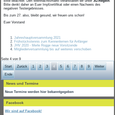
Bitte beachtet: Den Weihnachtsmarkt veranstalten wir unter
3G-Regeln
.
Bitte denkt daher an Euer Impfzertifikat oder einen Nachweis des
negativen Testergebnisses.
Bis zum 27. also, bleibt gesund, wir freuen uns schon!
Euer Vorstand
Jahreshauptversammlung 2021
Frühstückstennis zum Kennenlernen für Anfänger
JHV 2020 - Merle Rogge neue Vorsitzende
Mitgliederversammlung bis auf weiteres verschoben
Seite 4 von 9
Start
Zurück
1
2
3
4
5
6
7
8
9
Weiter
Ende
News und Termine
Neue Termine werden hier bekanntgegeben
Facebook
Wir sind auf Facebook!