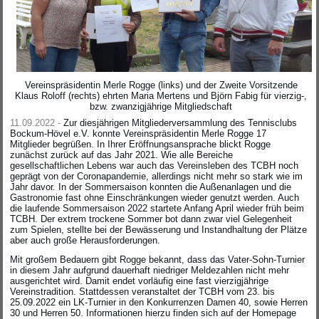
Vereinspräsidentin Merle Rogge (links) und der Zweite Vorsitzende
Klaus Roloff (rechts) ehrten Maria Mertens und Björn Fabig für vierzig-,
bzw. zwanzigjährige Mitgliedschaft
11.09.2022 -
Zur diesjährigen Mitgliederversammlung des Tennisclubs
Bockum-Hövel e.V. konnte Vereinspräsidentin Merle Rogge 17
Mitglieder begrüßen. In Ihrer Eröffnungsansprache blickt Rogge
zunächst zurück auf das Jahr 2021. Wie alle Bereiche
gesellschaftlichen Lebens war auch das Vereinsleben des TCBH noch
geprägt von der Coronapandemie, allerdings nicht mehr so stark wie im
Jahr davor. In der Sommersaison konnten die Außenanlagen und die
Gastronomie fast ohne Einschränkungen wieder genutzt werden. Auch
die laufende Sommersaison 2022 startete Anfang April wieder früh beim
TCBH. Der extrem trockene Sommer bot dann zwar viel Gelegenheit
zum Spielen, stellte bei der Bewässerung und Instandhaltung der Plätze
aber auch große Herausforderungen.
Mit großem Bedauern gibt Rogge bekannt, dass das Vater-Sohn-Turnier
in diesem Jahr aufgrund dauerhaft niedriger Meldezahlen nicht mehr
ausgerichtet wird. Damit endet vorläufig eine fast vierzigjährige
Vereinstradition. Stattdessen veranstaltet der TCBH vom 23. bis
25.09.2022 ein LK-Turnier in den Konkurrenzen Damen 40, sowie Herren
30 und Herren 50. Informationen hierzu finden sich auf der Homepage