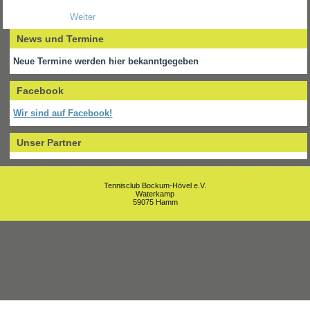
Weiter
News und Termine
Neue Termine werden hier bekanntgegeben
Facebook
Wir sind auf Facebook!
Unser Partner
Tennisclub Bockum-Hövel e.V.
Waterkamp
59075 Hamm
Um unsere Webseite für Sie optimal zu gestalten und fortlaufend