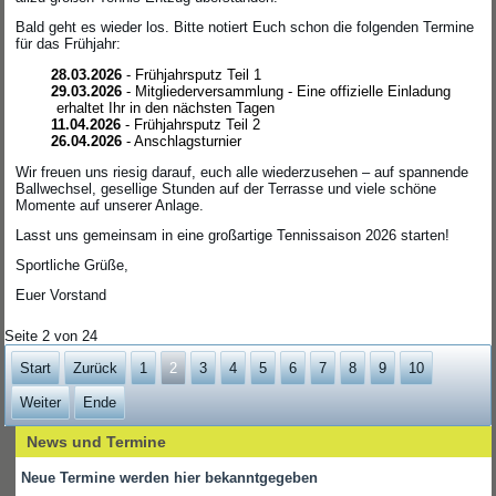
Bald geht es wieder los. Bitte notiert Euch schon die folgenden Termine
für das Frühjahr:
28.03.2026
- Frühjahrsputz Teil 1
29.03.2026
- Mitgliederversammlung - Eine offizielle Einladung
erhaltet Ihr in den nächsten Tagen
11.04.2026
- Frühjahrsputz Teil 2
26.04.2026
- Anschlagsturnier
Wir freuen uns riesig darauf, euch alle wiederzusehen – auf spannende
Ballwechsel, gesellige Stunden auf der Terrasse und viele schöne
Momente auf unserer Anlage.
Lasst uns gemeinsam in eine großartige Tennissaison 2026 starten!
Sportliche Grüße,
Euer Vorstand
Seite 2 von 24
Start
Zurück
1
2
3
4
5
6
7
8
9
10
Weiter
Ende
News und Termine
Neue Termine werden hier bekanntgegeben