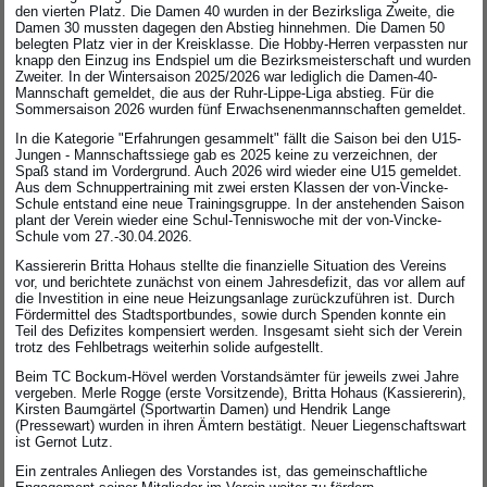
den vierten Platz. Die Damen 40 wurden in der Bezirksliga Zweite, die
Damen 30 mussten dagegen den Abstieg hinnehmen. Die Damen 50
belegten Platz vier in der Kreisklasse. Die Hobby-Herren verpassten nur
knapp den Einzug ins Endspiel um die Bezirksmeisterschaft und wurden
Zweiter. In der Wintersaison 2025/2026 war lediglich die Damen-40-
Mannschaft gemeldet, die aus der Ruhr-Lippe-Liga abstieg. Für die
Sommersaison 2026 wurden fünf Erwachsenenmannschaften gemeldet.
In die Kategorie "Erfahrungen gesammelt" fällt die Saison bei den U15-
Jungen - Mannschaftssiege gab es 2025 keine zu verzeichnen, der
Spaß stand im Vordergrund. Auch 2026 wird wieder eine U15 gemeldet.
Aus dem Schnuppertraining mit zwei ersten Klassen der von-Vincke-
Schule entstand eine neue Trainingsgruppe. In der anstehenden Saison
plant der Verein wieder eine Schul-Tenniswoche mit der von-Vincke-
Schule vom 27.-30.04.2026.
Kassiererin Britta Hohaus stellte die finanzielle Situation des Vereins
vor, und berichtete zunächst von einem Jahresdefizit, das vor allem auf
die Investition in eine neue Heizungsanlage zurückzuführen ist. Durch
Fördermittel des Stadtsportbundes, sowie durch Spenden konnte ein
Teil des Defizites kompensiert werden. Insgesamt sieht sich der Verein
trotz des Fehlbetrags weiterhin solide aufgestellt.
Beim TC Bockum-Hövel werden Vorstandsämter für jeweils zwei Jahre
vergeben. Merle Rogge (erste Vorsitzende), Britta Hohaus (Kassiererin),
Kirsten Baumgärtel (Sportwartin Damen) und Hendrik Lange
(Pressewart) wurden in ihren Ämtern bestätigt. Neuer Liegenschaftswart
ist Gernot Lutz.
Ein zentrales Anliegen des Vorstandes ist, das gemeinschaftliche