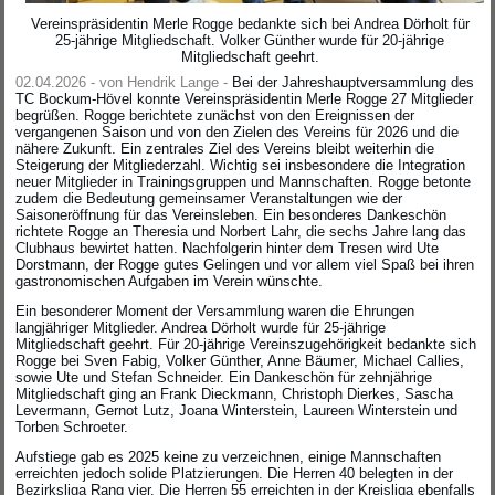
Vereinspräsidentin Merle Rogge bedankte sich bei Andrea Dörholt für
25-jährige Mitgliedschaft. Volker Günther wurde für 20-jährige
Mitgliedschaft geehrt.
02.04.2026 - von Hendrik Lange -
Bei der Jahreshauptversammlung des
TC Bockum-Hövel konnte Vereinspräsidentin Merle Rogge 27 Mitglieder
begrüßen. Rogge berichtete zunächst von den Ereignissen der
vergangenen Saison und von den Zielen des Vereins für 2026 und die
nähere Zukunft. Ein zentrales Ziel des Vereins bleibt weiterhin die
Steigerung der Mitgliederzahl. Wichtig sei insbesondere die Integration
neuer Mitglieder in Trainingsgruppen und Mannschaften. Rogge betonte
zudem die Bedeutung gemeinsamer Veranstaltungen wie der
Saisoneröffnung für das Vereinsleben. Ein besonderes Dankeschön
richtete Rogge an Theresia und Norbert Lahr, die sechs Jahre lang das
Clubhaus bewirtet hatten. Nachfolgerin hinter dem Tresen wird Ute
Dorstmann, der Rogge gutes Gelingen und vor allem viel Spaß bei ihren
gastronomischen Aufgaben im Verein wünschte.
Ein besonderer Moment der Versammlung waren die Ehrungen
langjähriger Mitglieder. Andrea Dörholt wurde für 25-jährige
Mitgliedschaft geehrt. Für 20-jährige Vereinszugehörigkeit bedankte sich
Rogge bei Sven Fabig, Volker Günther, Anne Bäumer, Michael Callies,
sowie Ute und Stefan Schneider. Ein Dankeschön für zehnjährige
Mitgliedschaft ging an Frank Dieckmann, Christoph Dierkes, Sascha
Levermann, Gernot Lutz, Joana Winterstein, Laureen Winterstein und
Torben Schroeter.
Aufstiege gab es 2025 keine zu verzeichnen, einige Mannschaften
erreichten jedoch solide Platzierungen. Die Herren 40 belegten in der
Bezirksliga Rang vier. Die Herren 55 erreichten in der Kreisliga ebenfalls