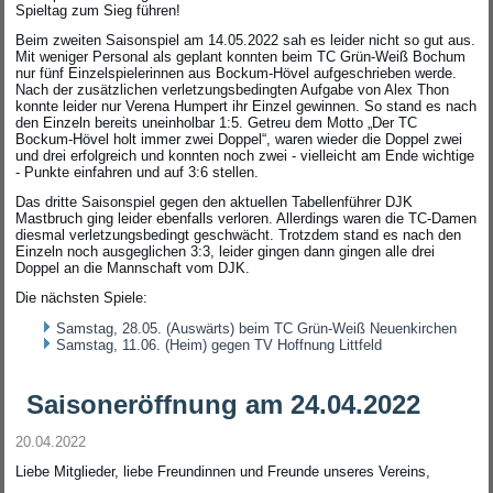
Spieltag zum Sieg führen!
Beim zweiten Saisonspiel am 14.05.2022 sah es leider nicht so gut aus.
Mit weniger Personal als geplant konnten beim TC Grün-Weiß Bochum
nur fünf Einzelspielerinnen aus Bockum-Hövel aufgeschrieben werde.
Nach der zusätzlichen verletzungsbedingten Aufgabe von Alex Thon
konnte leider nur Verena Humpert ihr Einzel gewinnen. So stand es nach
den Einzeln bereits uneinholbar 1:5. Getreu dem Motto „Der TC
Bockum-Hövel holt immer zwei Doppel“, waren wieder die Doppel zwei
und drei erfolgreich und konnten noch zwei - vielleicht am Ende wichtige
- Punkte einfahren und auf 3:6 stellen.
Das dritte Saisonspiel gegen den aktuellen Tabellenführer DJK
Mastbruch ging leider ebenfalls verloren. Allerdings waren die TC-Damen
diesmal verletzungsbedingt geschwächt. Trotzdem stand es nach den
Einzeln noch ausgeglichen 3:3, leider gingen dann gingen alle drei
Doppel an die Mannschaft vom DJK.
Die nächsten Spiele:
Samstag, 28.05. (Auswärts) beim TC Grün-Weiß Neuenkirchen
Samstag, 11.06. (Heim) gegen TV Hoffnung Littfeld
Saisoneröffnung am 24.04.2022
20.04.2022
Liebe Mitglieder, liebe Freundinnen und Freunde unseres Vereins,