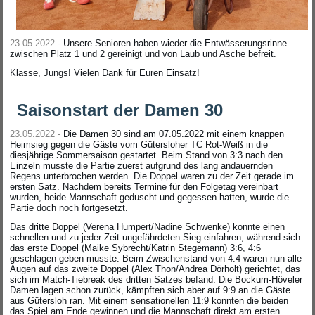
23.05.2022 -
Unsere Senioren haben wieder die Entwässerungsrinne
zwischen Platz 1 und 2 gereinigt und von Laub und Asche befreit.
Klasse, Jungs! Vielen Dank für Euren Einsatz!
Saisonstart der Damen 30
23.05.2022 -
Die Damen 30 sind am 07.05.2022 mit einem knappen
Heimsieg gegen die Gäste vom Gütersloher TC Rot-Weiß in die
diesjährige Sommersaison gestartet. Beim Stand von 3:3 nach den
Einzeln musste die Partie zuerst aufgrund des lang andauernden
Regens unterbrochen werden. Die Doppel waren zu der Zeit gerade im
ersten Satz. Nachdem bereits Termine für den Folgetag vereinbart
wurden, beide Mannschaft geduscht und gegessen hatten, wurde die
Partie doch noch fortgesetzt.
Das dritte Doppel (Verena Humpert/Nadine Schwenke) konnte einen
schnellen und zu jeder Zeit ungefährdeten Sieg einfahren, während sich
das erste Doppel (Maike Sybrecht/Katrin Stegemann) 3:6, 4:6
geschlagen geben musste. Beim Zwischenstand von 4:4 waren nun alle
Augen auf das zweite Doppel (Alex Thon/Andrea Dörholt) gerichtet, das
sich im Match-Tiebreak des dritten Satzes befand. Die Bockum-Höveler
Damen lagen schon zurück, kämpften sich aber auf 9:9 an die Gäste
aus Gütersloh ran. Mit einem sensationellen 11:9 konnten die beiden
das Spiel am Ende gewinnen und die Mannschaft direkt am ersten