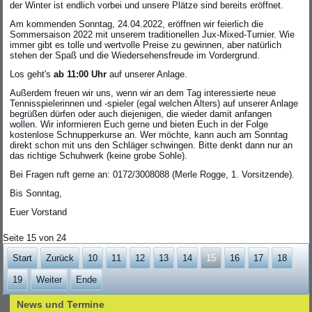
der Winter ist endlich vorbei und unsere Plätze sind bereits eröffnet.
Am kommenden Sonntag, 24.04.2022, eröffnen wir feierlich die
Sommersaison 2022 mit unserem traditionellen Jux-Mixed-Turnier. Wie
immer gibt es tolle und wertvolle Preise zu gewinnen, aber natürlich
stehen der Spaß und die Wiedersehensfreude im Vordergrund.
Los geht's
ab 11:00 Uhr
auf unserer Anlage.
Außerdem freuen wir uns, wenn wir an dem Tag interessierte neue
Tennisspielerinnen und -spieler (egal welchen Alters) auf unserer Anlage
begrüßen dürfen oder auch diejenigen, die wieder damit anfangen
wollen. Wir informieren Euch gerne und bieten Euch in der Folge
kostenlose Schnupperkurse an. Wer möchte, kann auch am Sonntag
direkt schon mit uns den Schläger schwingen. Bitte denkt dann nur an
das richtige Schuhwerk (keine grobe Sohle).
Bei Fragen ruft gerne an: 0172/3008088 (Merle Rogge, 1. Vorsitzende).
Bis Sonntag,
Euer Vorstand
Seite 15 von 24
Start
Zurück
10
11
12
13
14
15
16
17
18
19
Weiter
Ende
News und Termine