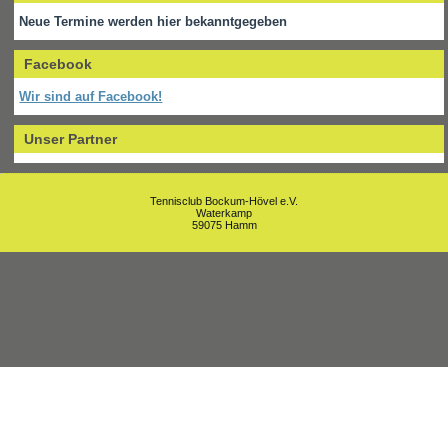
Neue Termine werden hier bekanntgegeben
Facebook
Wir sind auf Facebook!
Unser Partner
Tennisclub Bockum-Hövel e.V.
Waterkamp
59075 Hamm
Um unsere Webseite für Sie optimal zu gestalten und fortlaufend
verbessern zu können, verwenden wir Cookies. Durch die weitere
Nutzung der Webseite stimmen Sie der Verwendung von Cookies zu.
Weitere Informationen erhalten Sie in unserer
Datenschutzerklärung.