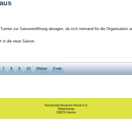
 aus
 Turnier zur Saisoneröffnung absagen, da sich niemand für die Organisation u
 in die neue Saison.
7
8
9
10
Weiter
Ende
Tennisclub Bockum-Hövel e.V.
Waterkamp
59075 Hamm
bessern zu können, verwenden wir Cookies. Durch die weitere Nutzung