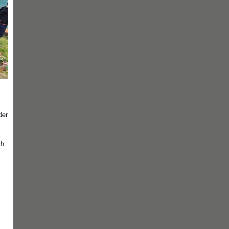
der
ch