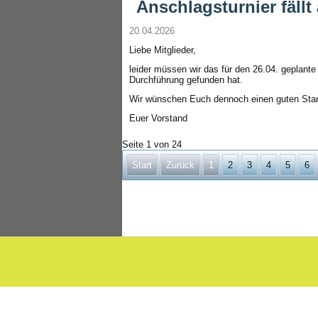
Anschlagsturnier fällt
20.04.2026
Liebe Mitglieder,
leider müssen wir das für den 26.04. geplante
Durchführung gefunden hat.
Wir wünschen Euch dennoch einen guten Start
Euer Vorstand
Seite 1 von 24
Start
Zurück
1
2
3
4
5
6
Um unsere Webseite für Sie optimal zu gestalten und fortlaufend ver
Informationen erhalten Sie in unserer
Datenschutzerklärung.