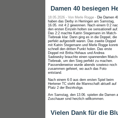
Damen 40 besiegen He
18.05.2026 - Von Merle Rogge -
Die Damen 4
haben das Derby in Herringen am Samstag,
16.05. mit 4:2 gewonnen. Nach einem 0:2 na
den ersten Einzeln holten sie sensationell auf
Das 2:2 machte Katrin Stegemann im Match-
Tiebreak klar. Dann ging es in die Doppel, die
perfekt aufgestellt waren. Das zweite Doppel
mit Katrin Stegemann und Merle Rogge konnt
schnell den dritten Punkt holen. Das erste
Doppel mit Britta Hohaus und Andrea
Sadowsky brauchte einen spannenden Match
Tiebreak, um den Sieg perfekt zu machen.
Passenderweise wurde abends sowieso noch
zusammen gefeiert, wo auch das Foto
entstand.
Nach einem 6:0 aus dem ersten Spiel beim
Hertener TC steht die Mannschaft aktuell auf
Platz 2 der Bezirksliga.
Am Samstag, den 13.06. spielen die Damen a
Zuschauer sind herzlich willkommen.
Vielen Dank für die B